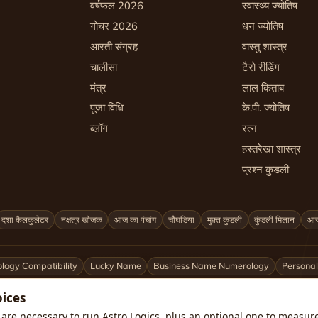
वर्षफल 2026
स्वास्थ्य ज्योतिष
गोचर 2026
धन ज्योतिष
आरती संग्रह
वास्तु शास्त्र
चालीसा
टैरो रीडिंग
मंत्र
लाल किताब
पूजा विधि
के.पी. ज्योतिष
ब्लॉग
रत्न
हस्तरेखा शास्त्र
प्रश्न कुंडली
दशा कैलकुलेटर
नक्षत्र खोजक
आज का पंचांग
चौघड़िया
मुफ़्त कुंडली
कुंडली मिलान
आज 
logy Compatibility
Lucky Name
Business Name Numerology
Personal
oices
शहर अनुसार ज्योतिषी
are necessary to run Astro Logics, plus an optional one to measure 