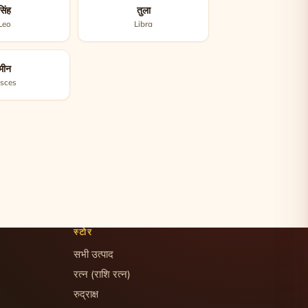
सिंह
तुला
Leo
Libra
मीन
isces
स्टोर
सभी उत्पाद
रत्न (राशि रत्न)
रुद्राक्ष