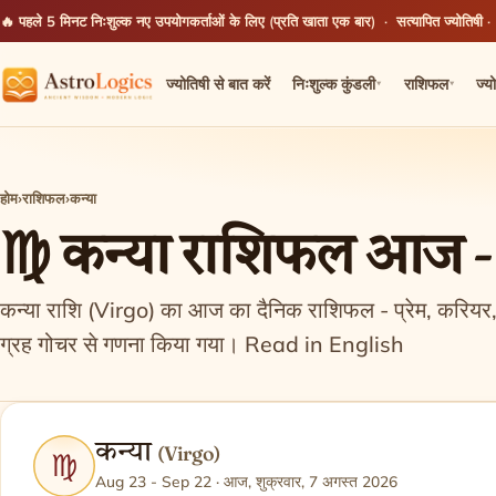
🔥 पहले 5 मिनट निःशुल्क
नए उपयोगकर्ताओं के लिए (प्रति खाता एक बार) · सत्यापित ज्योतिषी ·
ज्योतिषी से बात करें
निःशुल्क कुंडली
राशिफल
ज्य
▾
▾
होम
›
राशिफल
›
कन्या
♍ कन्या राशिफल आज - 
कन्या राशि (Virgo) का आज का दैनिक राशिफल - प्रेम, करियर,
ग्रह गोचर से गणना किया गया।
Read in English
कन्या
(Virgo)
♍
Aug 23 - Sep 22 · आज, शुक्रवार, 7 अगस्त 2026