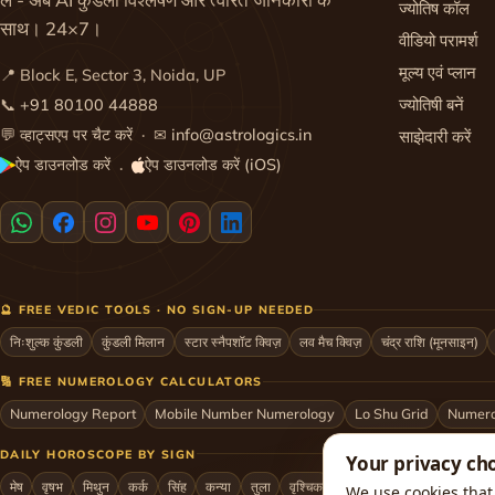
ज्योतिष कॉल
साथ। 24×7।
वीडियो परामर्श
मूल्य एवं प्लान
📍 Block E, Sector 3, Noida, UP
ज्योतिषी बनें
📞
+91 80100 44888
💬
व्हाट्सएप पर चैट करें
· ✉
info@astrologics.in
साझेदारी करें
ऐप डाउनलोड करें
ऐप डाउनलोड करें (iOS)
·
🔮 FREE VEDIC TOOLS · NO SIGN-UP NEEDED
निःशुल्क कुंडली
कुंडली मिलान
स्टार स्नैपशॉट क्विज़
लव मैच क्विज़
चंद्र राशि (मूनसाइन)
🔢 FREE NUMEROLOGY CALCULATORS
Numerology Report
Mobile Number Numerology
Lo Shu Grid
Numero
DAILY HOROSCOPE BY SIGN
Your privacy ch
मेष
वृषभ
मिथुन
कर्क
सिंह
कन्या
तुला
वृश्चिक
धनु
मकर
कुम्भ
मीन
We use cookies that 