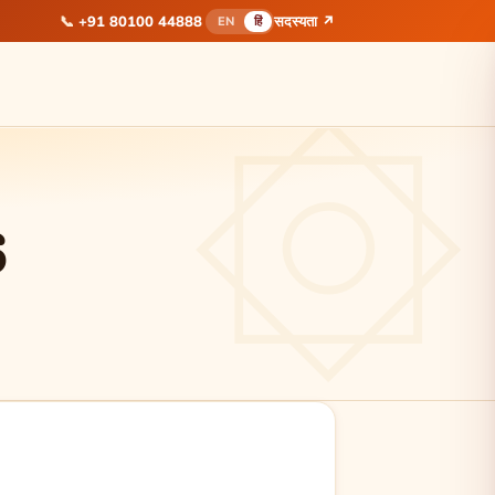
📞
+91 80100 44888
सदस्यता ↗
EN
हिं
6