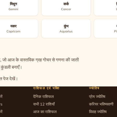
मिथुन
कर्क
Gemini
Cancer
मकर
कुंभ
Capricorn
Aquarius
P
है, जो आज के वास्तविक ग्रह गोचर से गणना की जाती
त कुंडली
बनाएँ।
ल
पेज देखें।
राशिफल एवं भक्ति
ज्योतिष
रें
दैनिक राशिफल
प्रेम ज्योतिष
rs
सभी 12 राशियाँ
करियर भविष्यवाणी
रें
आज का राशिफल
विवाह ज्योतिष