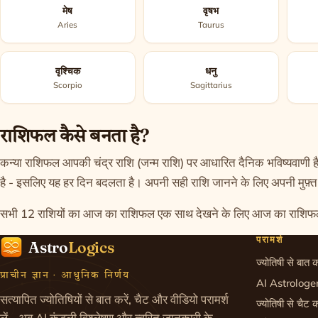
मेष
वृषभ
Aries
Taurus
वृश्चिक
धनु
Scorpio
Sagittarius
राशिफल कैसे बनता है?
कन्या राशिफल आपकी चंद्र राशि (जन्म राशि) पर आधारित दैनिक भविष्यवाणी 
है - इसलिए यह हर दिन बदलता है। अपनी सही राशि जानने के लिए अपनी
मुफ़्
सभी 12 राशियों का आज का राशिफल एक साथ देखने के लिए
आज का राशिफ
परामर्श
Astro
Logics
ज्योतिषी से बात क
प्राचीन ज्ञान · आधुनिक निर्णय
AI Astrologe
सत्यापित ज्योतिषियों से बात करें, चैट और वीडियो परामर्श
ज्योतिषी से चैट क
लें - अब AI कुंडली विश्लेषण और त्वरित जानकारी के