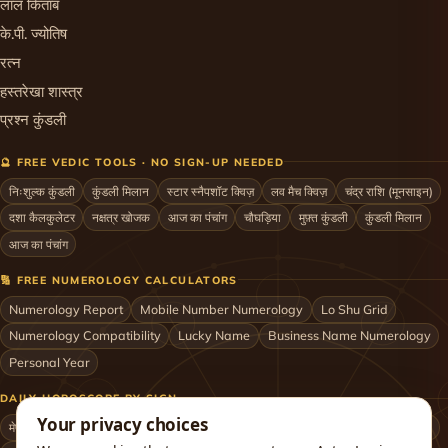
लाल किताब
के.पी. ज्योतिष
रत्न
हस्तरेखा शास्त्र
प्रश्न कुंडली
🔮 FREE VEDIC TOOLS · NO SIGN-UP NEEDED
निःशुल्क कुंडली
कुंडली मिलान
स्टार स्नैपशॉट क्विज़
लव मैच क्विज़
चंद्र राशि (मूनसाइन)
दशा कैलकुलेटर
नक्षत्र खोजक
आज का पंचांग
चौघड़िया
मुफ़्त कुंडली
कुंडली मिलान
आज का पंचांग
🔢 FREE NUMEROLOGY CALCULATORS
Numerology Report
Mobile Number Numerology
Lo Shu Grid
Numerology Compatibility
Lucky Name
Business Name Numerology
Personal Year
DAILY HOROSCOPE BY SIGN
Your privacy choices
मेष
वृषभ
मिथुन
कर्क
सिंह
कन्या
तुला
वृश्चिक
धनु
मकर
कुम्भ
मीन