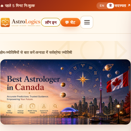
🔥 पहले 5 मिनट निःशुल्क
सदस्यता ↗
EN
हिं
लॉग इन
💬 चैट
होम
›
ज्योतिषियों से बात करें
›
कनाडा में सर्वश्रेष्ठ ज्योतिषी
कनाडा में सर्वश्रेष्ठ ज्योतिषी