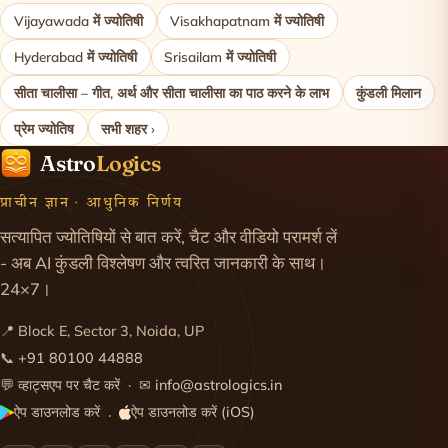
Vijayawada में ज्योतिषी
Visakhapatnam में ज्योतिषी
Hyderabad में ज्योतिषी
Srisailam में ज्योतिषी
सीता चालीसा – गीत, अर्थ और सीता चालीसा का पाठ करने के लाभ
कुंडली मिलान
प्रेम ज्योतिष
सभी शहर ›
Astro
Logics
प्राचीन ज्ञान · आधुनिक निर्णय
सत्यापित ज्योतिषियों से बात करें, चैट और वीडियो परामर्श लें
- अब AI कुंडली विश्लेषण और त्वरित जानकारी के साथ।
24×7।
📍 Block E, Sector 3, Noida, UP
📞
+91 80100 44888
💬
व्हाट्सएप पर चैट करें
· ✉
info@astrologics.in
ऐप डाउनलोड करें
ऐप डाउनलोड करें (iOS)
·