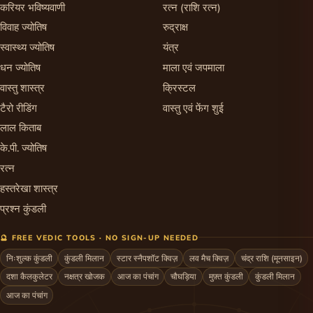
करियर भविष्यवाणी
रत्न (राशि रत्न)
विवाह ज्योतिष
रुद्राक्ष
स्वास्थ्य ज्योतिष
यंत्र
धन ज्योतिष
माला एवं जपमाला
वास्तु शास्त्र
क्रिस्टल
टैरो रीडिंग
वास्तु एवं फेंग शुई
लाल किताब
के.पी. ज्योतिष
रत्न
हस्तरेखा शास्त्र
प्रश्न कुंडली
🔮 FREE VEDIC TOOLS · NO SIGN-UP NEEDED
निःशुल्क कुंडली
कुंडली मिलान
स्टार स्नैपशॉट क्विज़
लव मैच क्विज़
चंद्र राशि (मूनसाइन)
दशा कैलकुलेटर
नक्षत्र खोजक
आज का पंचांग
चौघड़िया
मुफ़्त कुंडली
कुंडली मिलान
आज का पंचांग