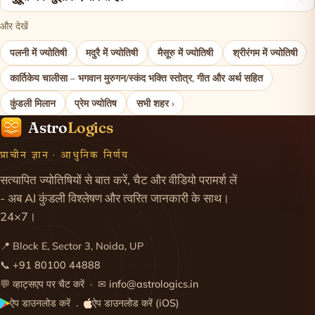
और देखें
पलनी में ज्योतिषी
मदुरै में ज्योतिषी
मैसूरु में ज्योतिषी
श्रीरंगम में ज्योतिषी
कार्तिकेय चालीसा – भगवान मुरुगन/स्कंद भक्ति स्तोत्र, गीत और अर्थ सहित
कुंडली मिलान
प्रेम ज्योतिष
सभी शहर ›
Astro
Logics
प्राचीन ज्ञान · आधुनिक निर्णय
सत्यापित ज्योतिषियों से बात करें, चैट और वीडियो परामर्श लें
- अब AI कुंडली विश्लेषण और त्वरित जानकारी के साथ।
24×7।
📍 Block E, Sector 3, Noida, UP
📞
+91 80100 44888
💬
व्हाट्सएप पर चैट करें
· ✉
info@astrologics.in
ऐप डाउनलोड करें
ऐप डाउनलोड करें (iOS)
·