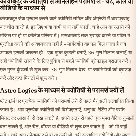
कोयम्बटूर के ज्योतिषी से ऑनलाइन परामर्श लें - चैट, कॉल या
वीडियो के माध्यम से
कोयम्बटूर सेवा प्रदान करने वाले ज्योतिषी तमिल और अंग्रेजी में धाराप्रवाह
बातचीत करते हैं, इसलिए भाषा कभी बाधा नहीं बनती, चाहे आप कारखाने की
मंजिल पर हों या कॉलेज परिसर में। मरुधमलाई तक ड्राइव करने या पंक्ति में
प्रतीक्षा करने की आवश्यकता नहीं है – मार्गदर्शन वह पल मिल जाता है जब
आपको इसकी जरूरत हो। एक मुफ्त कुंडली बनाएँ, 36-गुण मिलान चलाएँ, या
सही ज्योतिषी खोजने के लिए बुकिंग से पहले ज्योतिषी प्रोफाइल ब्राउज़ करें।
एक मुफ्त
कुंडली
से शुरू करें,
36-गुण मिलान
देखें, या
ज्योतिषियों को ब्राउज़
करें
और कुछ मिनटों में शुरू करें।
Astro Logics के माध्यम से ज्योतिषी से परामर्श क्यों लें
प्लेटफॉर्म पर प्रत्येक ज्योतिषी को परामर्श लेने से पहले मैनुअली सत्यापित किया
जाता है। आप प्रत्येक ज्योतिषी की विशेषज्ञताएँ, अनुभव, रेटिंग और प्रति-
मिनट दर आसानी से देख सकते हैं, अपने सत्र से पहले एक मुफ्त वैदिक कुंडली
बना सकते हैं, और चैट, वॉयस या वीडियो से शुरू कर सकते हैं - जो भी सही
लगे। चाहे आप कोयम्बटूर में हों या कहीं भी, वही सत्यापित ज्योतिषी और मुफ्त