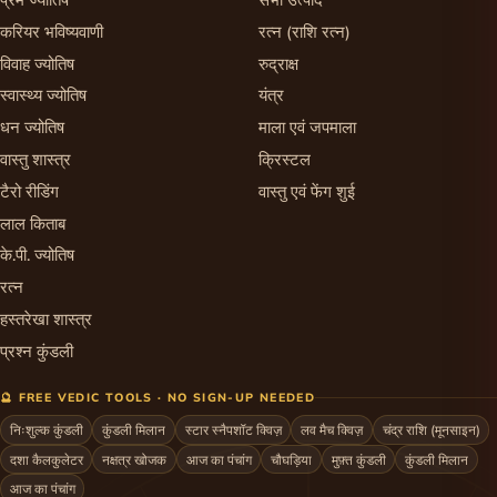
करियर भविष्यवाणी
रत्न (राशि रत्न)
विवाह ज्योतिष
रुद्राक्ष
स्वास्थ्य ज्योतिष
यंत्र
धन ज्योतिष
माला एवं जपमाला
वास्तु शास्त्र
क्रिस्टल
टैरो रीडिंग
वास्तु एवं फेंग शुई
लाल किताब
के.पी. ज्योतिष
रत्न
हस्तरेखा शास्त्र
प्रश्न कुंडली
🔮 FREE VEDIC TOOLS · NO SIGN-UP NEEDED
निःशुल्क कुंडली
कुंडली मिलान
स्टार स्नैपशॉट क्विज़
लव मैच क्विज़
चंद्र राशि (मूनसाइन)
दशा कैलकुलेटर
नक्षत्र खोजक
आज का पंचांग
चौघड़िया
मुफ़्त कुंडली
कुंडली मिलान
आज का पंचांग