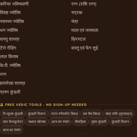
करियर भविष्यवाणी
रत्न (राशि रत्न)
विवाह ज्योतिष
रुद्राक्ष
स्वास्थ्य ज्योतिष
यंत्र
धन ज्योतिष
माला एवं जपमाला
वास्तु शास्त्र
क्रिस्टल
टैरो रीडिंग
वास्तु एवं फेंग शुई
लाल किताब
के.पी. ज्योतिष
रत्न
हस्तरेखा शास्त्र
प्रश्न कुंडली
🔮 FREE VEDIC TOOLS · NO SIGN-UP NEEDED
निःशुल्क कुंडली
कुंडली मिलान
स्टार स्नैपशॉट क्विज़
लव मैच क्विज़
चंद्र राशि (मूनसाइन)
दशा कैलकुलेटर
नक्षत्र खोजक
आज का पंचांग
चौघड़िया
मुफ़्त कुंडली
कुंडली मिलान
आज का पंचांग