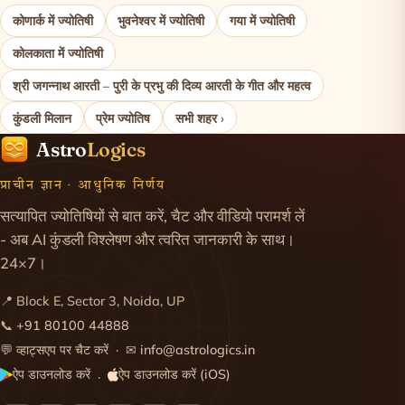
कोणार्क में ज्योतिषी
भुवनेश्वर में ज्योतिषी
गया में ज्योतिषी
कोलकाता में ज्योतिषी
श्री जगन्नाथ आरती – पुरी के प्रभु की दिव्य आरती के गीत और महत्व
कुंडली मिलान
प्रेम ज्योतिष
सभी शहर ›
Astro
Logics
प्राचीन ज्ञान · आधुनिक निर्णय
सत्यापित ज्योतिषियों से बात करें, चैट और वीडियो परामर्श लें
- अब AI कुंडली विश्लेषण और त्वरित जानकारी के साथ।
24×7।
📍 Block E, Sector 3, Noida, UP
📞
+91 80100 44888
💬
व्हाट्सएप पर चैट करें
· ✉
info@astrologics.in
ऐप डाउनलोड करें
ऐप डाउनलोड करें (iOS)
·