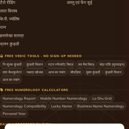
टैरो रीडिंग
वास्तु एवं फेंग शुई
लाल किताब
के.पी. ज्योतिष
रत्न
हस्तरेखा शास्त्र
प्रश्न कुंडली
🔮 FREE VEDIC TOOLS · NO SIGN-UP NEEDED
निःशुल्क कुंडली
कुंडली मिलान
स्टार स्नैपशॉट क्विज़
लव मैच क्विज़
चंद्र राशि (मूनसाइन)
दशा कैलकुलेटर
नक्षत्र खोजक
आज का पंचांग
चौघड़िया
मुफ़्त कुंडली
कुंडली मिलान
आज का पंचांग
🔢 FREE NUMEROLOGY CALCULATORS
Numerology Report
Mobile Number Numerology
Lo Shu Grid
Numerology Compatibility
Lucky Name
Business Name Numerology
Personal Year
DAILY HOROSCOPE BY SIGN