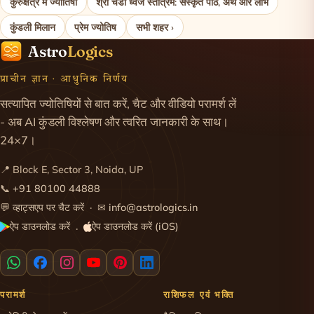
कुरुक्षेत्र में ज्योतिषी
श्री चंडी ध्वज स्तोत्रम: संस्कृत पाठ, अर्थ और लाभ
कुंडली मिलान
प्रेम ज्योतिष
सभी शहर ›
Astro
Logics
प्राचीन ज्ञान · आधुनिक निर्णय
सत्यापित ज्योतिषियों से बात करें, चैट और वीडियो परामर्श लें
- अब AI कुंडली विश्लेषण और त्वरित जानकारी के साथ।
24×7।
📍 Block E, Sector 3, Noida, UP
📞
+91 80100 44888
💬
व्हाट्सएप पर चैट करें
· ✉
info@astrologics.in
ऐप डाउनलोड करें
ऐप डाउनलोड करें (iOS)
·
परामर्श
राशिफल एवं भक्ति