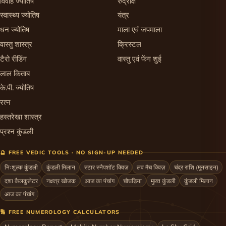
विवाह ज्योतिष
रुद्राक्ष
स्वास्थ्य ज्योतिष
यंत्र
धन ज्योतिष
माला एवं जपमाला
वास्तु शास्त्र
क्रिस्टल
टैरो रीडिंग
वास्तु एवं फेंग शुई
लाल किताब
के.पी. ज्योतिष
रत्न
हस्तरेखा शास्त्र
प्रश्न कुंडली
🔮 FREE VEDIC TOOLS · NO SIGN-UP NEEDED
निःशुल्क कुंडली
कुंडली मिलान
स्टार स्नैपशॉट क्विज़
लव मैच क्विज़
चंद्र राशि (मूनसाइन)
दशा कैलकुलेटर
नक्षत्र खोजक
आज का पंचांग
चौघड़िया
मुफ़्त कुंडली
कुंडली मिलान
आज का पंचांग
🔢 FREE NUMEROLOGY CALCULATORS