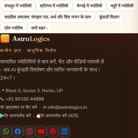
तंजावुर में ज्योतिषी
श्रीरंगम में ज्योतिषी
चेन्नई में ज्योतिषी
मदुरै में ज्योतिषी
सदाशिव अष्टकम: संस्कृत पाठ, अर्थ और शिव भजन के लाभ
कुंडली मिलान
प्रेम ज्योतिष
सभी शहर ›
Astro
Logics
प्राचीन ज्ञान · आधुनिक निर्णय
सत्यापित ज्योतिषियों से बात करें, चैट और वीडियो परामर्श लें
- अब AI कुंडली विश्लेषण और त्वरित जानकारी के साथ।
24×7।
📍 Block E, Sector 3, Noida, UP
📞
+91 80100 44888
💬
व्हाट्सएप पर चैट करें
· ✉
info@astrologics.in
ऐप डाउनलोड करें
ऐप डाउनलोड करें (iOS)
·