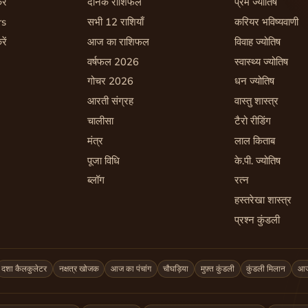
रें
दैनिक राशिफल
प्रेम ज्योतिष
rs
सभी 12 राशियाँ
करियर भविष्यवाणी
रें
आज का राशिफल
विवाह ज्योतिष
वर्षफल 2026
स्वास्थ्य ज्योतिष
गोचर 2026
धन ज्योतिष
आरती संग्रह
वास्तु शास्त्र
चालीसा
टैरो रीडिंग
मंत्र
लाल किताब
पूजा विधि
के.पी. ज्योतिष
ब्लॉग
रत्न
हस्तरेखा शास्त्र
प्रश्न कुंडली
दशा कैलकुलेटर
नक्षत्र खोजक
आज का पंचांग
चौघड़िया
मुफ़्त कुंडली
कुंडली मिलान
आज 