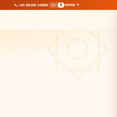
📞
+91 80100 44888
सदस्यता ↗
EN
हिं