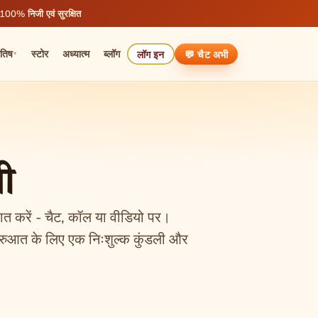
 100% निजी एवं सुरक्षित
ोतिष
स्टोर
अध्यात्म
ब्लॉग
लॉग इन
💬 चैट
अभी
▾
षी
बात करें - चैट, कॉल या वीडियो पर।
ी शुरुआत के लिए एक निःशुल्क कुंडली और