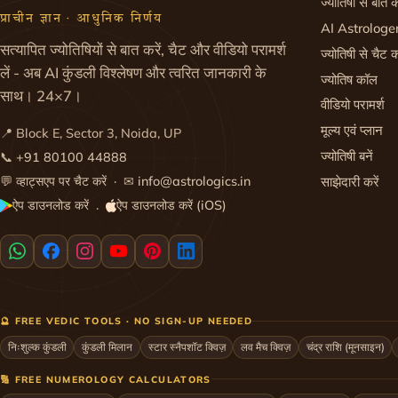
ज्योतिषी से बात क
प्राचीन ज्ञान · आधुनिक निर्णय
AI Astrologe
सत्यापित ज्योतिषियों से बात करें, चैट और वीडियो परामर्श
ज्योतिषी से चैट क
लें - अब AI कुंडली विश्लेषण और त्वरित जानकारी के
ज्योतिष कॉल
साथ। 24×7।
वीडियो परामर्श
मूल्य एवं प्लान
📍 Block E, Sector 3, Noida, UP
ज्योतिषी बनें
📞
+91 80100 44888
💬
व्हाट्सएप पर चैट करें
· ✉
info@astrologics.in
साझेदारी करें
ऐप डाउनलोड करें
ऐप डाउनलोड करें (iOS)
·
🔮 FREE VEDIC TOOLS · NO SIGN-UP NEEDED
निःशुल्क कुंडली
कुंडली मिलान
स्टार स्नैपशॉट क्विज़
लव मैच क्विज़
चंद्र राशि (मूनसाइन)
🔢 FREE NUMEROLOGY CALCULATORS