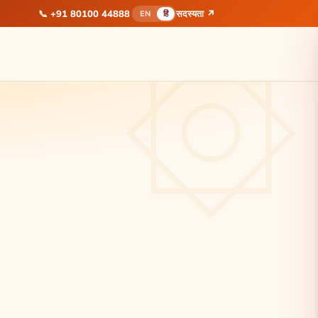
📞
+91 80100 44888
सदस्यता ↗
EN
हिं