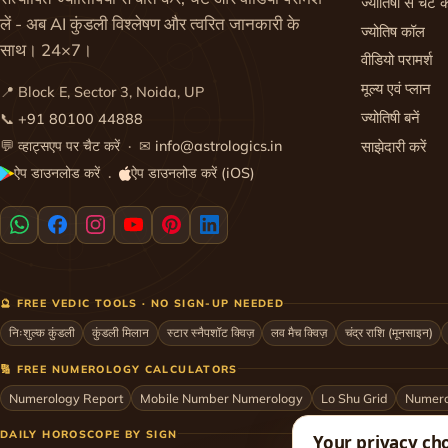
ज्योतिषी से चैट क
लें - अब AI कुंडली विश्लेषण और त्वरित जानकारी के
ज्योतिष कॉल
साथ। 24×7।
वीडियो परामर्श
मूल्य एवं प्लान
📍 Block E, Sector 3, Noida, UP
ज्योतिषी बनें
📞
+91 80100 44888
💬
व्हाट्सएप पर चैट करें
· ✉
info@astrologics.in
साझेदारी करें
ऐप डाउनलोड करें
ऐप डाउनलोड करें (iOS)
·
🔮 FREE VEDIC TOOLS · NO SIGN-UP NEEDED
निःशुल्क कुंडली
कुंडली मिलान
स्टार स्नैपशॉट क्विज़
लव मैच क्विज़
चंद्र राशि (मूनसाइन)
🔢 FREE NUMEROLOGY CALCULATORS
Numerology Report
Mobile Number Numerology
Lo Shu Grid
Numero
DAILY HOROSCOPE BY SIGN
Your privacy ch