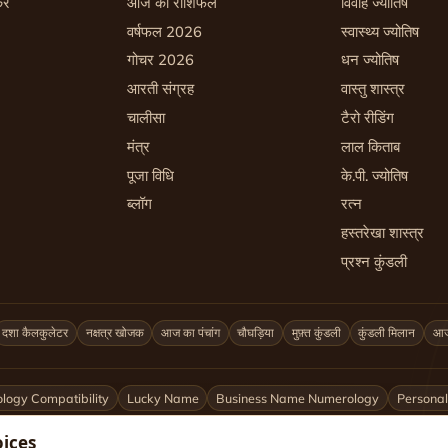
रें
आज का राशिफल
विवाह ज्योतिष
वर्षफल 2026
स्वास्थ्य ज्योतिष
गोचर 2026
धन ज्योतिष
आरती संग्रह
वास्तु शास्त्र
चालीसा
टैरो रीडिंग
मंत्र
लाल किताब
पूजा विधि
के.पी. ज्योतिष
ब्लॉग
रत्न
हस्तरेखा शास्त्र
प्रश्न कुंडली
दशा कैलकुलेटर
नक्षत्र खोजक
आज का पंचांग
चौघड़िया
मुफ़्त कुंडली
कुंडली मिलान
आज 
logy Compatibility
Lucky Name
Business Name Numerology
Personal
oices