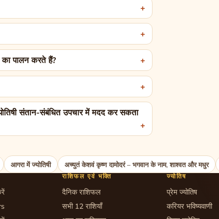
ान का पालन करते हैं?
्योतिषी संतान-संबंधित उपचार में मदद कर सकता
आगरा में ज्योतिषी
अच्युतं केशवं कृष्ण दामोदरं – भगवान के नाम, शाश्वत और मधुर
राशिफल एवं भक्ति
ज्योतिष
रें
दैनिक राशिफल
प्रेम ज्योतिष
rs
सभी 12 राशियाँ
करियर भविष्यवाणी