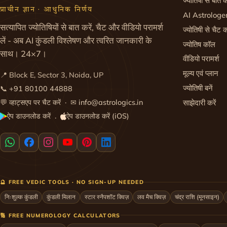
ज्योतिषी से बात क
प्राचीन ज्ञान · आधुनिक निर्णय
AI Astrologe
सत्यापित ज्योतिषियों से बात करें, चैट और वीडियो परामर्श
ज्योतिषी से चैट क
लें - अब AI कुंडली विश्लेषण और त्वरित जानकारी के
ज्योतिष कॉल
साथ। 24×7।
वीडियो परामर्श
मूल्य एवं प्लान
📍 Block E, Sector 3, Noida, UP
ज्योतिषी बनें
📞
+91 80100 44888
💬
व्हाट्सएप पर चैट करें
· ✉
info@astrologics.in
साझेदारी करें
ऐप डाउनलोड करें
ऐप डाउनलोड करें (iOS)
·
🔮 FREE VEDIC TOOLS · NO SIGN-UP NEEDED
निःशुल्क कुंडली
कुंडली मिलान
स्टार स्नैपशॉट क्विज़
लव मैच क्विज़
चंद्र राशि (मूनसाइन)
🔢 FREE NUMEROLOGY CALCULATORS