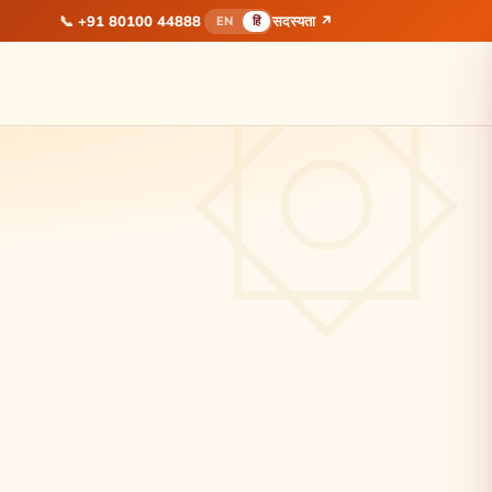
📞
+91 80100 44888
सदस्यता ↗
EN
हिं