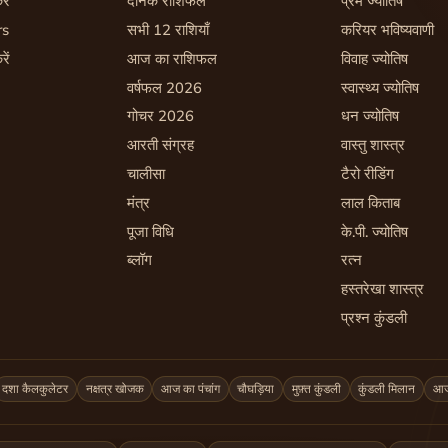
रें
दैनिक राशिफल
प्रेम ज्योतिष
rs
सभी 12 राशियाँ
करियर भविष्यवाणी
रें
आज का राशिफल
विवाह ज्योतिष
वर्षफल 2026
स्वास्थ्य ज्योतिष
गोचर 2026
धन ज्योतिष
आरती संग्रह
वास्तु शास्त्र
चालीसा
टैरो रीडिंग
मंत्र
लाल किताब
पूजा विधि
के.पी. ज्योतिष
ब्लॉग
रत्न
हस्तरेखा शास्त्र
प्रश्न कुंडली
दशा कैलकुलेटर
नक्षत्र खोजक
आज का पंचांग
चौघड़िया
मुफ़्त कुंडली
कुंडली मिलान
आज 