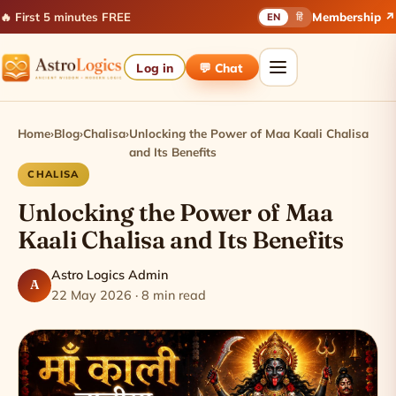
🔥 First 5 minutes FREE
Membership ↗
EN
हिं
Log in
💬 Chat
Home
›
Blog
›
Chalisa
›
Unlocking the Power of Maa Kaali Chalisa
and Its Benefits
CHALISA
Unlocking the Power of Maa
Kaali Chalisa and Its Benefits
Astro Logics Admin
A
22 May 2026 · 8 min read