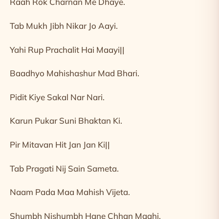
Raah Rok Charnan Me Dhaye.
Tab Mukh Jibh Nikar Jo Aayi.
Yahi Rup Prachalit Hai Maayi||
Baadhyo Mahishashur Mad Bhari.
Pidit Kiye Sakal Nar Nari.
Karun Pukar Suni Bhaktan Ki.
Pir Mitavan Hit Jan Jan Ki||
Tab Pragati Nij Sain Sameta.
Naam Pada Maa Mahish Vijeta.
Shumbh Nishumbh Hane Chhan Maahi.