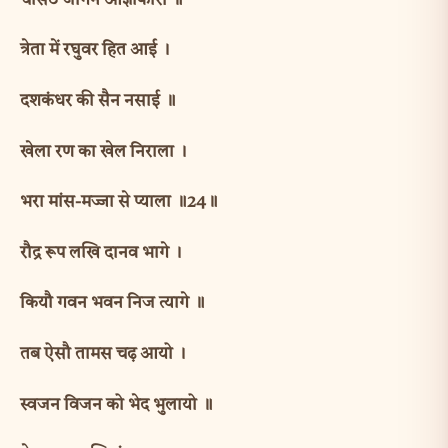
चौसठ जोगन आज्ञाकारी ॥
त्रेता में रघुवर हित आई ।
दशकंधर की सैन नसाई ॥
खेला रण का खेल निराला ।
भरा मांस-मज्जा से प्याला ॥24॥
रौद्र रूप लखि दानव भागे ।
कियौ गवन भवन निज त्यागे ॥
तब ऐसौ तामस चढ़ आयो ।
स्वजन विजन को भेद भुलायो ॥