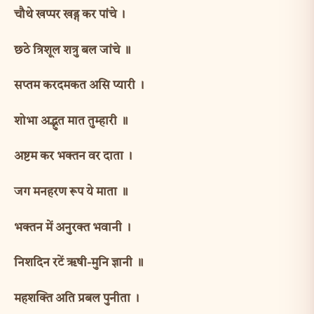
चौथे खप्पर खड्ग कर पांचे ।
छठे त्रिशूल शत्रु बल जांचे ॥
सप्तम करदमकत असि प्यारी ।
शोभा अद्भुत मात तुम्हारी ॥
अष्टम कर भक्तन वर दाता ।
जग मनहरण रूप ये माता ॥
भक्तन में अनुरक्त भवानी ।
निशदिन रटें ॠषी-मुनि ज्ञानी ॥
महशक्ति अति प्रबल पुनीता ।