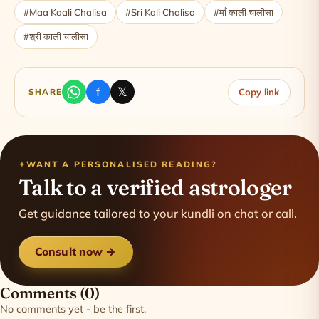
#Maa Kaali Chalisa
#Sri Kali Chalisa
#माँ काली चालीसा
#श्री काली चालीसा
f
𝕏
SHARE
Copy link
WANT A PERSONALISED READING?
Talk to a verified astrologer
Get guidance tailored to your kundli on chat or call.
Consult now →
Comments (0)
No comments yet - be the first.