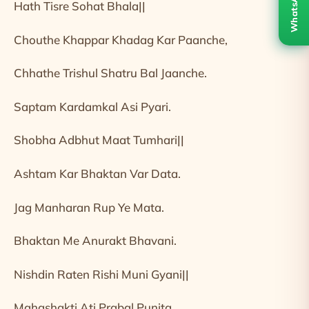
WhatsApp
Hath Tisre Sohat Bhala||
Chouthe Khappar Khadag Kar Paanche,
Chhathe Trishul Shatru Bal Jaanche.
Saptam Kardamkal Asi Pyari.
Shobha Adbhut Maat Tumhari||
Ashtam Kar Bhaktan Var Data.
Jag Manharan Rup Ye Mata.
Bhaktan Me Anurakt Bhavani.
Nishdin Raten Rishi Muni Gyani||
Mahashakti Ati Prabal Punita.